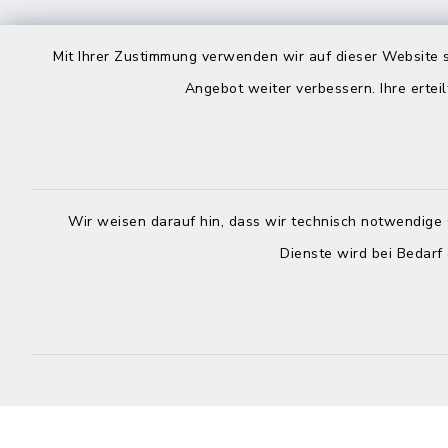
Rathaus in Maitenbeth
Öffnun
Mit Ihrer Zustimmung verwenden wir auf dieser Website s
Angebot weiter verbessern. Ihre erteil
Montag bis 
Kirchplatz 9
83558 Maitenbeth
08:00-12:
08076 9166-0
Donnerstag 
08076 9166-20
13:00-18:
Wir weisen darauf hin, dass wir technisch notwendige 
poststelle@vg-
Dienste wird bei Bedarf
maitenbeth.de