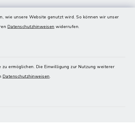
Quicklinks
en, wie unsere Website genutzt wird. So können wir unser
eren
Datenschutzhinweisen
widerrufen.
Landratsamt Mühldorf
 zu ermöglichen. Die Einwilligung zur Nutzung weiterer
en
Datenschutzhinweisen
.