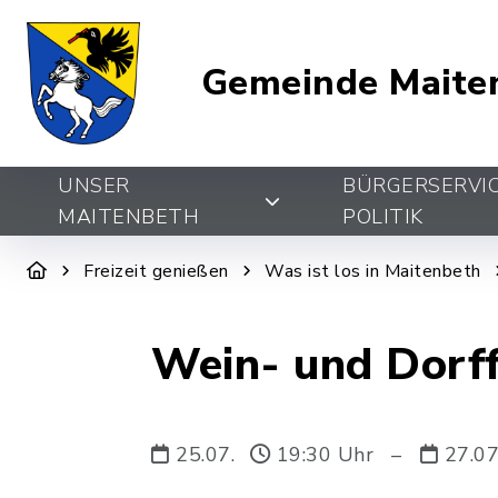
Gemeinde Maite
UNSER
BÜRGERSERVI
MAITENBETH
POLITIK
Freizeit genießen
Was ist los in Maitenbeth
Wein- und Dorf
25.07.
19:30 Uhr
–
27.0