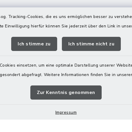
gszeiten
Rathaus in
og. Tracking-Cookies, die es uns ermöglichen besser zu versteh
Rechtmehring
te Einwilligung hierfür können Sie jederzeit über den Link in uns
Freitag:
Korbiniansweg 3
00 Uhr
Ich stimme zu
Ich stimme nicht zu
83562 Rechtmehring
zusätzlich:
08076 499
00 Uhr
Cookies einsetzen, um eine optimale Darstellung unserer Website
08076 8595
 gesondert abgefragt. Weitere Informationen finden Sie in unser
poststelle@vg-
maitenbeth.de
Zur Kenntnis genommen
Impressum