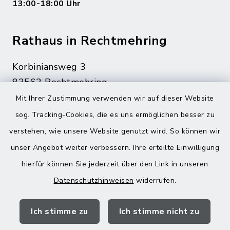
13:00-18:00 Uhr
Rathaus in Rechtmehring
Korbiniansweg 3
83562 Rechtmehring
Mit Ihrer Zustimmung verwenden wir auf dieser Website
08076 499
sog. Tracking-Cookies, die es uns ermöglichen besser zu
08076 8595
verstehen, wie unsere Website genutzt wird. So können wir
poststelle@vg-maitenbeth.de
unser Angebot weiter verbessern. Ihre erteilte Einwilligung
hierfür können Sie jederzeit über den Link in unseren
Datenschutzhinweisen
widerrufen.
Quicklinks
Ich stimme zu
Ich stimme nicht zu
Landratsamt Mühldorf