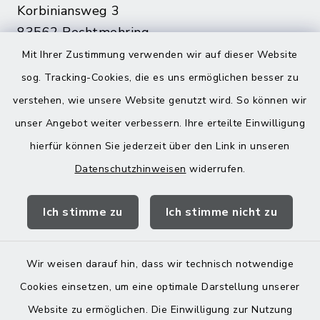
Korbiniansweg 3
83562 Rechtmehring
Mit Ihrer Zustimmung verwenden wir auf dieser Website
08076 499
sog. Tracking-Cookies, die es uns ermöglichen besser zu
08076 8595
verstehen, wie unsere Website genutzt wird. So können wir
poststelle@vg-maitenbeth.de
unser Angebot weiter verbessern. Ihre erteilte Einwilligung
hierfür können Sie jederzeit über den Link in unseren
Datenschutzhinweisen
widerrufen.
Quicklinks
Ich stimme zu
Ich stimme nicht zu
Landratsamt Mühldorf
Wir weisen darauf hin, dass wir technisch notwendige
Cookies einsetzen, um eine optimale Darstellung unserer
Website zu ermöglichen. Die Einwilligung zur Nutzung