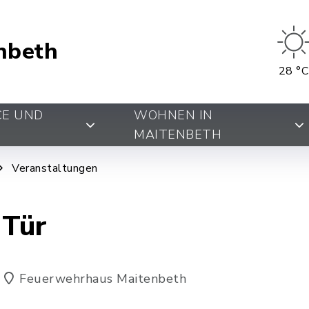
nbeth
28 °C
CE UND
WOHNEN IN
MAITENBETH
Veranstaltungen
 Tür
Feuerwehrhaus Maitenbeth