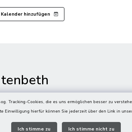
 Kalender hinzufügen
tenbeth
og. Tracking-Cookies, die es uns ermöglichen besser zu versteh
te Einwilligung hierfür können Sie jederzeit über den Link in uns
gszeiten
Rathaus in
Rechtmehring
Ich stimme zu
Ich stimme nicht zu