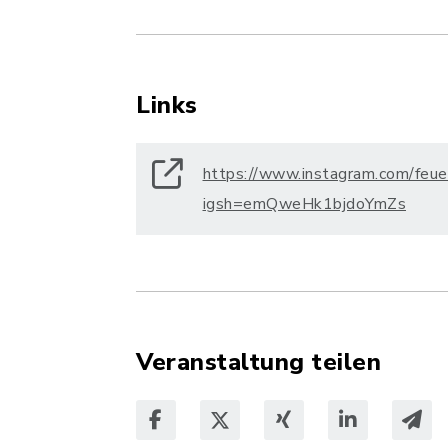
Links
https://www.instagram.com/feu
igsh=emQweHk1bjdoYmZs
Veranstaltung teilen