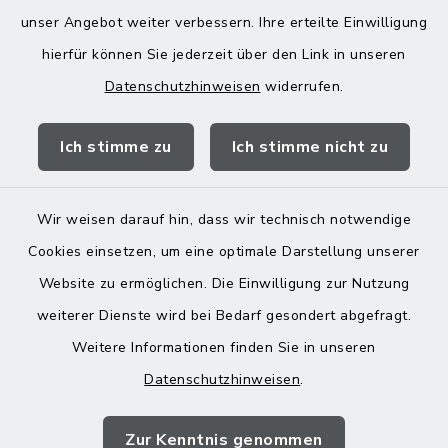
poststelle@vg-maitenbeth.de
unser Angebot weiter verbessern. Ihre erteilte Einwilligung
hierfür können Sie jederzeit über den Link in unseren
Datenschutzhinweisen
widerrufen.
Quicklinks
Ich stimme zu
Ich stimme nicht zu
Landratsamt Mühldorf
Wir weisen darauf hin, dass wir technisch notwendige
Cookies einsetzen, um eine optimale Darstellung unserer
Website zu ermöglichen. Die Einwilligung zur Nutzung
Kontakt
weiterer Dienste wird bei Bedarf gesondert abgefragt.
Weitere Informationen finden Sie in unseren
Barrierefreiheit
Datenschutzhinweisen
.
Datenschutz
Zur Kenntnis genommen