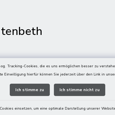
tenbeth
gszeiten
Rathaus in
og. Tracking-Cookies, die es uns ermöglichen besser zu versteh
Rechtmehring
te Einwilligung hierfür können Sie jederzeit über den Link in uns
Freitag:
Korbiniansweg 3
00 Uhr
Ich stimme zu
Ich stimme nicht zu
83562 Rechtmehring
zusätzlich:
08076 499
00 Uhr
Cookies einsetzen, um eine optimale Darstellung unserer Website
08076 8595