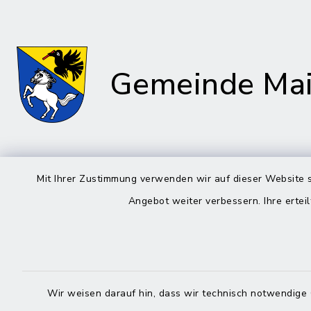
Gemeinde Mai
Rathaus in Maitenbeth
Öffnun
Mit Ihrer Zustimmung verwenden wir auf dieser Website s
Angebot weiter verbessern. Ihre erteil
Montag bis 
Kirchplatz 9
83558 Maitenbeth
08:00-12:
08076 9166-0
Donnerstag 
08076 9166-20
13:00-18:
Wir weisen darauf hin, dass wir technisch notwendige 
poststelle@vg-