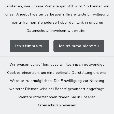
08076 8595
verstehen, wie unsere Website genutzt wird. So können wir
poststelle@vg-maitenbeth.de
unser Angebot weiter verbessern. Ihre erteilte Einwilligung
hierfür können Sie jederzeit über den Link in unseren
Datenschutzhinweisen
widerrufen.
Quicklinks
Ich stimme zu
Ich stimme nicht zu
Landratsamt Mühldorf
Wir weisen darauf hin, dass wir technisch notwendige
Cookies einsetzen, um eine optimale Darstellung unserer
Website zu ermöglichen. Die Einwilligung zur Nutzung
Kontakt
weiterer Dienste wird bei Bedarf gesondert abgefragt.
Weitere Informationen finden Sie in unseren
Barrierefreiheit
Datenschutzhinweisen
.
Datenschutz