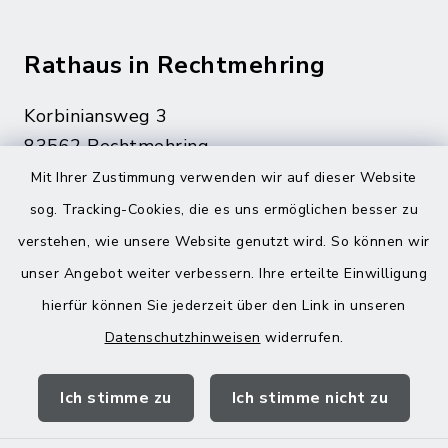
Rathaus in Rechtmehring
Korbiniansweg 3
83562 Rechtmehring
Mit Ihrer Zustimmung verwenden wir auf dieser Website
08076 499
sog. Tracking-Cookies, die es uns ermöglichen besser zu
08076 8595
verstehen, wie unsere Website genutzt wird. So können wir
poststelle@vg-maitenbeth.de
unser Angebot weiter verbessern. Ihre erteilte Einwilligung
hierfür können Sie jederzeit über den Link in unseren
Datenschutzhinweisen
widerrufen.
Quicklinks
Ich stimme zu
Ich stimme nicht zu
Landratsamt Mühldorf