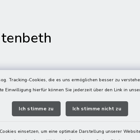
tenbeth
gszeiten
Rathaus in
og. Tracking-Cookies, die es uns ermöglichen besser zu versteh
Rechtmehring
te Einwilligung hierfür können Sie jederzeit über den Link in uns
Freitag:
Korbiniansweg 3
00 Uhr
Ich stimme zu
Ich stimme nicht zu
83562 Rechtmehring
zusätzlich:
08076 499
00 Uhr
Cookies einsetzen, um eine optimale Darstellung unserer Website
08076 8595