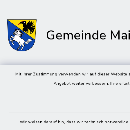
Gemeinde Mai
Rathaus in Maitenbeth
Öffnun
Mit Ihrer Zustimmung verwenden wir auf dieser Website s
Angebot weiter verbessern. Ihre erteil
Montag bis 
Kirchplatz 9
83558 Maitenbeth
08:00-12:
08076 9166-0
Donnerstag 
08076 9166-20
13:00-18:
Wir weisen darauf hin, dass wir technisch notwendige 
poststelle@vg-