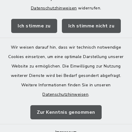
Datenschutzhinweisen
widerrufen.
Quicklinks
Ich stimme zu
Ich stimme nicht zu
Landratsamt Mühldorf
Wir weisen darauf hin, dass wir technisch notwendige
Cookies einsetzen, um eine optimale Darstellung unserer
Website zu ermöglichen. Die Einwilligung zur Nutzung
Kontakt
weiterer Dienste wird bei Bedarf gesondert abgefragt.
Weitere Informationen finden Sie in unseren
Barrierefreiheit
Datenschutzhinweisen
.
Datenschutz
Zur Kenntnis genommen
Impressum