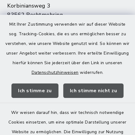
Korbiniansweg 3
83562 Rechtmehring
Mit Ihrer Zustimmung verwenden wir auf dieser Website
08076 499
sog. Tracking-Cookies, die es uns ermöglichen besser zu
08076 8595
verstehen, wie unsere Website genutzt wird. So können wir
poststelle@vg-maitenbeth.de
unser Angebot weiter verbessern. Ihre erteilte Einwilligung
hierfür können Sie jederzeit über den Link in unseren
Datenschutzhinweisen
widerrufen.
Quicklinks
Ich stimme zu
Ich stimme nicht zu
Landratsamt Mühldorf
Wir weisen darauf hin, dass wir technisch notwendige
Cookies einsetzen, um eine optimale Darstellung unserer
Website zu ermöglichen. Die Einwilligung zur Nutzung