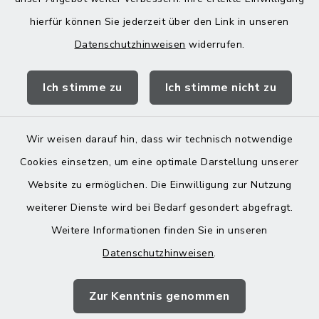
hierfür können Sie jederzeit über den Link in unseren
Datenschutzhinweisen
widerrufen.
Quicklinks
Ich stimme zu
Ich stimme nicht zu
Landratsamt Mühldorf
Wir weisen darauf hin, dass wir technisch notwendige
Cookies einsetzen, um eine optimale Darstellung unserer
Website zu ermöglichen. Die Einwilligung zur Nutzung
Kontakt
weiterer Dienste wird bei Bedarf gesondert abgefragt.
Weitere Informationen finden Sie in unseren
Barrierefreiheit
Datenschutzhinweisen
.
Datenschutz
Zur Kenntnis genommen
Impressum