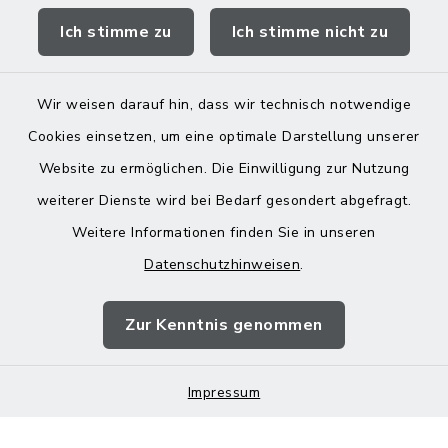
Ich stimme zu
Ich stimme nicht zu
Landratsamt Mühldorf
Wir weisen darauf hin, dass wir technisch notwendige
Cookies einsetzen, um eine optimale Darstellung unserer
Website zu ermöglichen. Die Einwilligung zur Nutzung
Kontakt
weiterer Dienste wird bei Bedarf gesondert abgefragt.
Weitere Informationen finden Sie in unseren
Barrierefreiheit
Datenschutzhinweisen
.
Datenschutz
Zur Kenntnis genommen
Impressum
Sitemap
Impressum
Cookie-Einstellungen