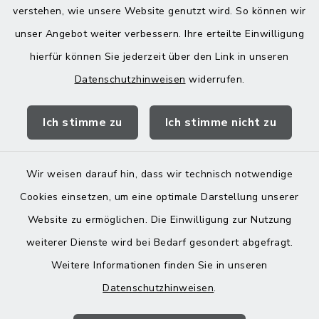
verstehen, wie unsere Website genutzt wird. So können wir
poststelle@vg-maitenbeth.de
unser Angebot weiter verbessern. Ihre erteilte Einwilligung
hierfür können Sie jederzeit über den Link in unseren
Datenschutzhinweisen
widerrufen.
Quicklinks
Ich stimme zu
Ich stimme nicht zu
Landratsamt Mühldorf
Wir weisen darauf hin, dass wir technisch notwendige
Cookies einsetzen, um eine optimale Darstellung unserer
Website zu ermöglichen. Die Einwilligung zur Nutzung
Kontakt
weiterer Dienste wird bei Bedarf gesondert abgefragt.
Weitere Informationen finden Sie in unseren
Barrierefreiheit
Datenschutzhinweisen
.
Datenschutz