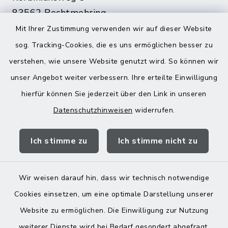
83562 Rechtmehring
Mit Ihrer Zustimmung verwenden wir auf dieser Website
08076 499
sog. Tracking-Cookies, die es uns ermöglichen besser zu
08076 8595
verstehen, wie unsere Website genutzt wird. So können wir
poststelle@vg-maitenbeth.de
unser Angebot weiter verbessern. Ihre erteilte Einwilligung
hierfür können Sie jederzeit über den Link in unseren
Datenschutzhinweisen
widerrufen.
Quicklinks
Ich stimme zu
Ich stimme nicht zu
Landratsamt Mühldorf
Wir weisen darauf hin, dass wir technisch notwendige
Cookies einsetzen, um eine optimale Darstellung unserer
Website zu ermöglichen. Die Einwilligung zur Nutzung
Kontakt
weiterer Dienste wird bei Bedarf gesondert abgefragt.