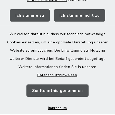
Quicklinks
Ich stimme zu
Ich stimme nicht zu
Landratsamt Mühldorf
Wir weisen darauf hin, dass wir technisch notwendige
Cookies einsetzen, um eine optimale Darstellung unserer
Website zu ermöglichen. Die Einwilligung zur Nutzung
Kontakt
weiterer Dienste wird bei Bedarf gesondert abgefragt.
Weitere Informationen finden Sie in unseren
Barrierefreiheit
Datenschutzhinweisen
.
Datenschutz
Zur Kenntnis genommen
Impressum
Impressum
Sitemap