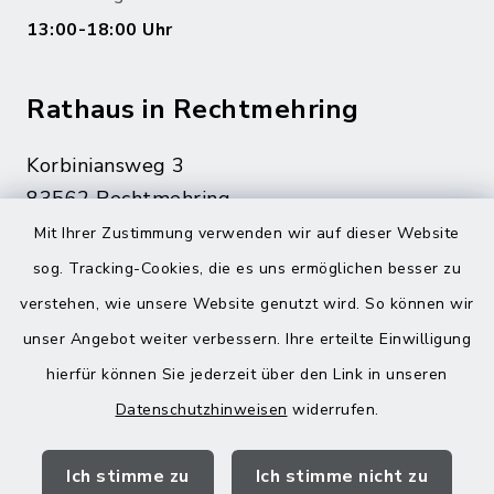
13:00-18:00 Uhr
Rathaus in Rechtmehring
Korbiniansweg 3
83562 Rechtmehring
Mit Ihrer Zustimmung verwenden wir auf dieser Website
08076 499
sog. Tracking-Cookies, die es uns ermöglichen besser zu
08076 8595
verstehen, wie unsere Website genutzt wird. So können wir
poststelle@vg-maitenbeth.de
unser Angebot weiter verbessern. Ihre erteilte Einwilligung
hierfür können Sie jederzeit über den Link in unseren
Datenschutzhinweisen
widerrufen.
Quicklinks
Ich stimme zu
Ich stimme nicht zu
Landratsamt Mühldorf