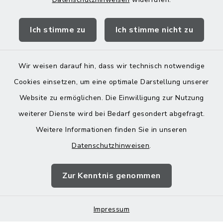
Quicklinks
Ich stimme zu
Ich stimme nicht zu
Landratsamt Mühldorf
Wir weisen darauf hin, dass wir technisch notwendige
Cookies einsetzen, um eine optimale Darstellung unserer
Website zu ermöglichen. Die Einwilligung zur Nutzung
Kontakt
weiterer Dienste wird bei Bedarf gesondert abgefragt.
Weitere Informationen finden Sie in unseren
Barrierefreiheit
Datenschutzhinweisen
.
Datenschutz
Zur Kenntnis genommen
Impressum
Impressum
Sitemap