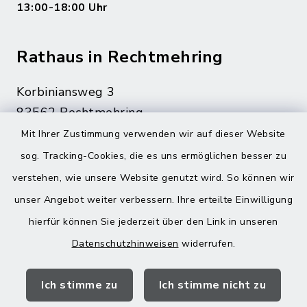
13:00-18:00 Uhr
Rathaus in Rechtmehring
Korbiniansweg 3
83562 Rechtmehring
Mit Ihrer Zustimmung verwenden wir auf dieser Website
08076 499
sog. Tracking-Cookies, die es uns ermöglichen besser zu
08076 8595
verstehen, wie unsere Website genutzt wird. So können wir
poststelle@vg-maitenbeth.de
unser Angebot weiter verbessern. Ihre erteilte Einwilligung
hierfür können Sie jederzeit über den Link in unseren
Datenschutzhinweisen
widerrufen.
Quicklinks
Ich stimme zu
Ich stimme nicht zu
Landratsamt Mühldorf