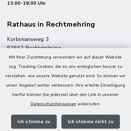
13:00-18:00 Uhr
Rathaus in Rechtmehring
Korbiniansweg 3
83562 Rechtmehring
Mit Ihrer Zustimmung verwenden wir auf dieser Website
08076 499
sog. Tracking-Cookies, die es uns ermöglichen besser zu
08076 8595
verstehen, wie unsere Website genutzt wird. So können wir
poststelle@vg-maitenbeth.de
unser Angebot weiter verbessern. Ihre erteilte Einwilligung
hierfür können Sie jederzeit über den Link in unseren
Datenschutzhinweisen
widerrufen.
Quicklinks
Ich stimme zu
Ich stimme nicht zu
Landratsamt Mühldorf