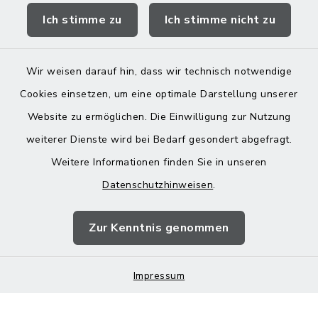
Ich stimme zu
Ich stimme nicht zu
Landratsamt Mühldorf
Wir weisen darauf hin, dass wir technisch notwendige
Cookies einsetzen, um eine optimale Darstellung unserer
Website zu ermöglichen. Die Einwilligung zur Nutzung
Kontakt
weiterer Dienste wird bei Bedarf gesondert abgefragt.
Weitere Informationen finden Sie in unseren
Barrierefreiheit
Datenschutzhinweisen
.
Datenschutz
Zur Kenntnis genommen
Impressum
Impressum
Sitemap
Cookie-Einstellungen