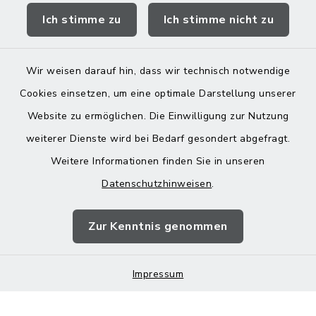
Ich stimme zu
Ich stimme nicht zu
Landratsamt Mühldorf
Wir weisen darauf hin, dass wir technisch notwendige
Cookies einsetzen, um eine optimale Darstellung unserer
Website zu ermöglichen. Die Einwilligung zur Nutzung
Kontakt
weiterer Dienste wird bei Bedarf gesondert abgefragt.
Weitere Informationen finden Sie in unseren
Barrierefreiheit
Datenschutzhinweisen
.
Datenschutz
Zur Kenntnis genommen
Impressum
Impressum
Sitemap
Cookie-Einstellungen