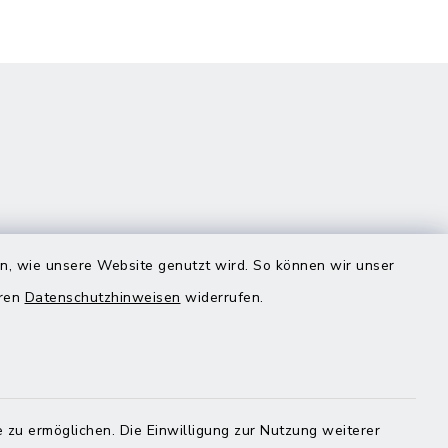
en, wie unsere Website genutzt wird. So können wir unser
eren
Datenschutzhinweisen
widerrufen.
Quicklinks
Landratsamt Mühldorf
 zu ermöglichen. Die Einwilligung zur Nutzung weiterer