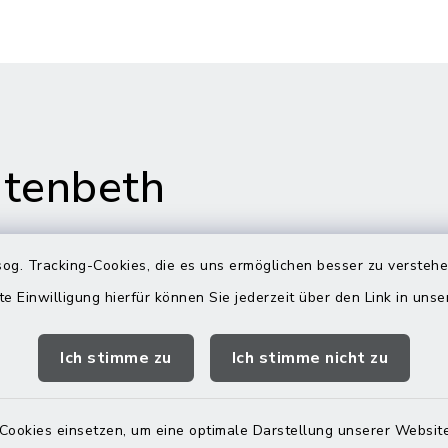
tenbeth
og. Tracking-Cookies, die es uns ermöglichen besser zu versteh
te Einwilligung hierfür können Sie jederzeit über den Link in uns
gszeiten
Rathaus in
Rechtmehring
Ich stimme zu
Ich stimme nicht zu
Freitag:
Korbiniansweg 3
00 Uhr
83562 Rechtmehring
Cookies einsetzen, um eine optimale Darstellung unserer Website
zusätzlich: