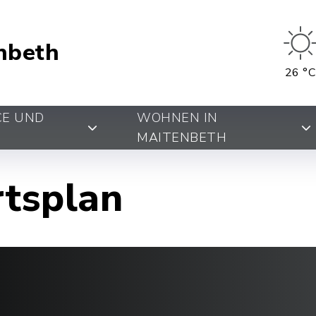
nbeth
26 °C
CE UND
WOHNEN IN
MAITENBETH
rtsplan