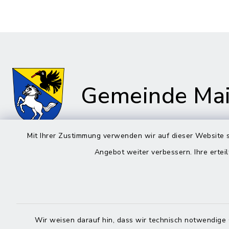
Gemeinde Mai
Mit Ihrer Zustimmung verwenden wir auf dieser Website s
Angebot weiter verbessern. Ihre erteil
Rathaus in Maitenbeth
Öffnun
Montag bis 
Kirchplatz 9
83558 Maitenbeth
08:00-12:
Wir weisen darauf hin, dass wir technisch notwendige 
08076 9166-0
Donnerstag 