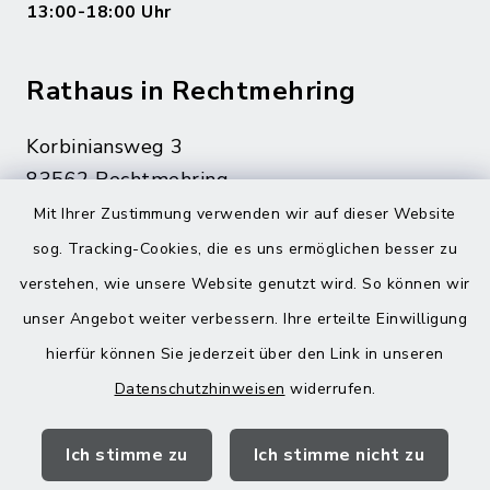
13:00-18:00 Uhr
Rathaus in Rechtmehring
Korbiniansweg 3
83562 Rechtmehring
Mit Ihrer Zustimmung verwenden wir auf dieser Website
08076 499
sog. Tracking-Cookies, die es uns ermöglichen besser zu
08076 8595
verstehen, wie unsere Website genutzt wird. So können wir
poststelle@vg-maitenbeth.de
unser Angebot weiter verbessern. Ihre erteilte Einwilligung
hierfür können Sie jederzeit über den Link in unseren
Datenschutzhinweisen
widerrufen.
Quicklinks
Ich stimme zu
Ich stimme nicht zu
Landratsamt Mühldorf