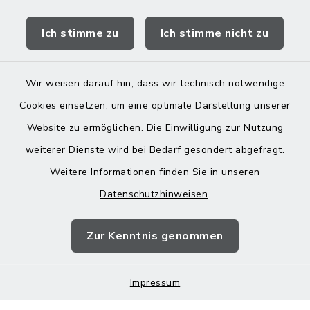
Quicklinks
Ich stimme zu
Ich stimme nicht zu
Landratsamt Mühldorf
Wir weisen darauf hin, dass wir technisch notwendige
Cookies einsetzen, um eine optimale Darstellung unserer
Website zu ermöglichen. Die Einwilligung zur Nutzung
Kontakt
weiterer Dienste wird bei Bedarf gesondert abgefragt.
Weitere Informationen finden Sie in unseren
Barrierefreiheit
Datenschutzhinweisen
.
Datenschutz
Zur Kenntnis genommen
Impressum
Impressum
Sitemap