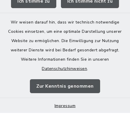
Ich stimme zu
Ich stimme nicht zu
Landratsamt Mühldorf
Wir weisen darauf hin, dass wir technisch notwendige
Cookies einsetzen, um eine optimale Darstellung unserer
Website zu ermöglichen. Die Einwilligung zur Nutzung
Kontakt
weiterer Dienste wird bei Bedarf gesondert abgefragt.
Weitere Informationen finden Sie in unseren
Barrierefreiheit
Datenschutzhinweisen
.
Datenschutz
Zur Kenntnis genommen
Impressum
Impressum
Sitemap
Cookie-Einstellungen